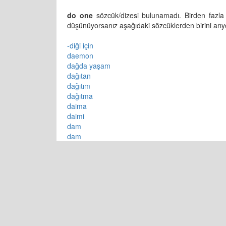
do one
sözcük/dizesi bulunamadı. Birden fazla s
düşünüyorsanız aşağıdaki sözcüklerden birini arıyor
-diği için
daemon
dağda yaşam
dağıtan
dağıtım
dağıtma
daima
daimi
dam
dam