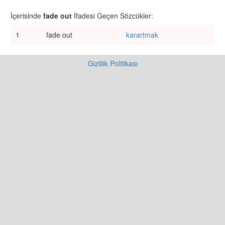
İçerisinde
fade out
İfadesi Geçen Sözcükler:
1
fade out
karartmak
Gizlilik Politikası