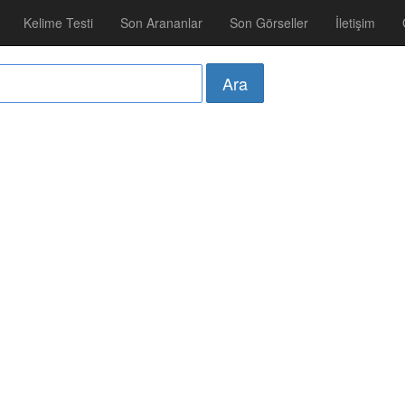
Kelime Testi
Son Arananlar
Son Görseller
İletişim