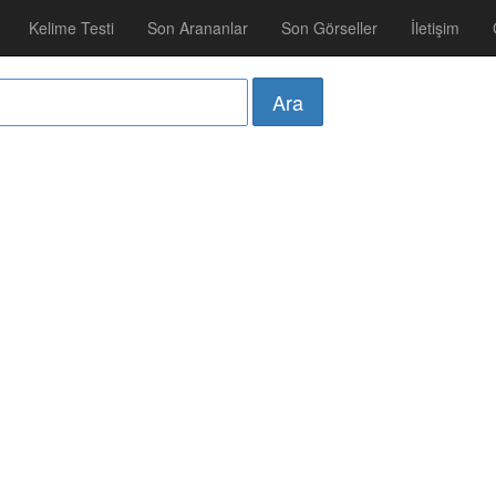
Kelime Testi
Son Arananlar
Son Görseller
İletişim