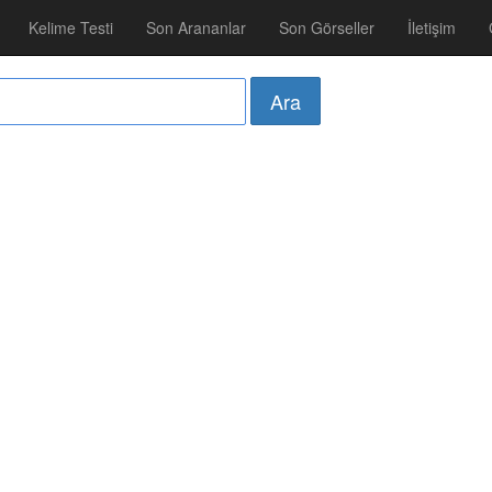
Kelime Testi
Son Arananlar
Son Görseller
İletişim