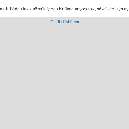
dı. Birden fazla sözcük içeren bir ifade arıyorsanız, sözcükleri ayrı ayr
Gizlilik Politikası