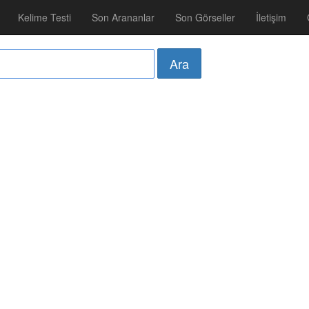
Kelime Testi
Son Arananlar
Son Görseller
İletişim