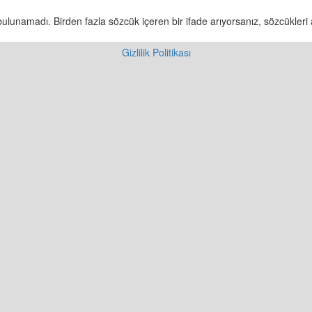
ulunamadı. Birden fazla sözcük içeren bir ifade arıyorsanız, sözcükleri a
Gizlilik Politikası