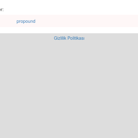
r:
propound
Gizlilik Politikası