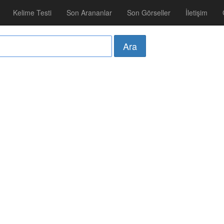
Kelime Testi
Son Arananlar
Son Görseller
İletişim