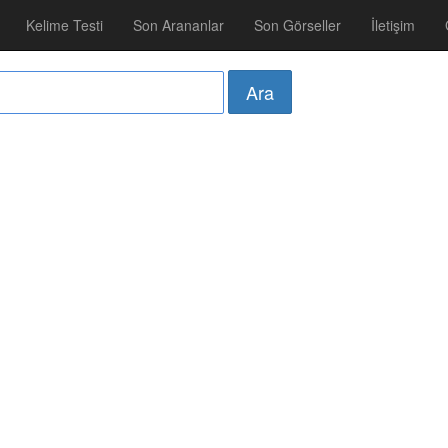
Kelime Testi
Son Arananlar
Son Görseller
İletişim