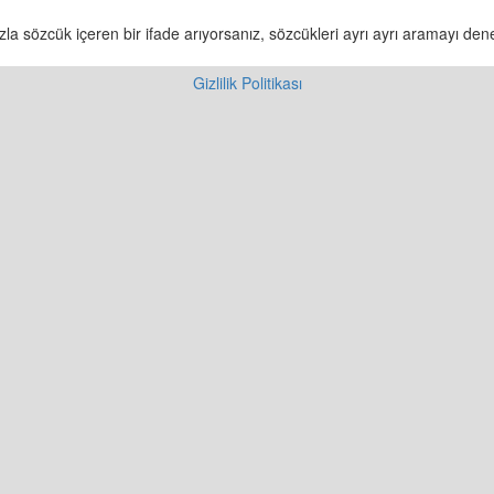
a sözcük içeren bir ifade arıyorsanız, sözcükleri ayrı ayrı aramayı deney
Gizlilik Politikası