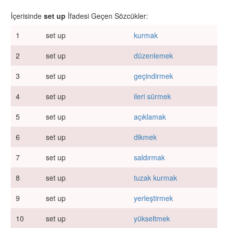
İçerisinde
set up
İfadesi Geçen Sözcükler:
1
set up
kurmak
2
set up
düzenlemek
3
set up
geçindirmek
4
set up
ileri sürmek
5
set up
açıklamak
6
set up
dikmek
7
set up
saldırmak
8
set up
tuzak kurmak
9
set up
yerleştirmek
10
set up
yükseltmek