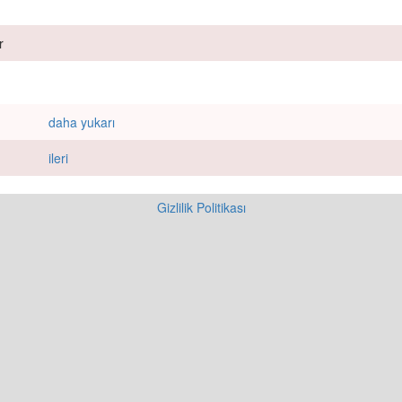
r
daha yukarı
ileri
Gizlilik Politikası