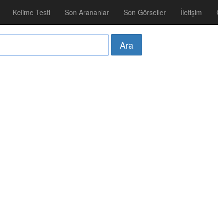
Kelime Testi
Son Arananlar
Son Görseller
İletişim