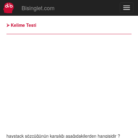
Bisinglet.com
⮚ Kelime Testi
haystack sözcüğünün karşılığı aşağıdakilerden hangisidir ?