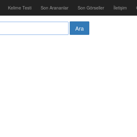
Kelime Testi
Son Arananlar
Son Görseller
İletişim