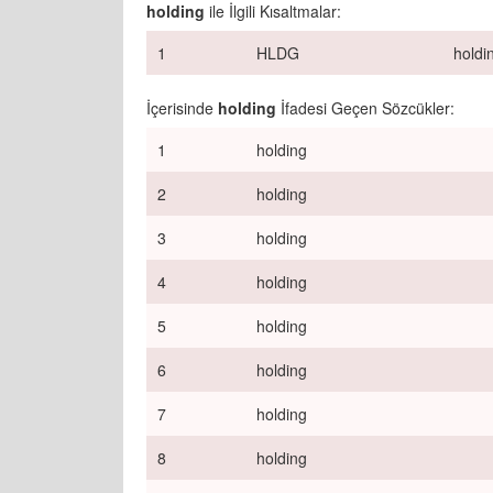
holding
ile İlgili Kısaltmalar:
1
HLDG
holdi
İçerisinde
holding
İfadesi Geçen Sözcükler:
1
holding
2
holding
3
holding
4
holding
5
holding
6
holding
7
holding
8
holding