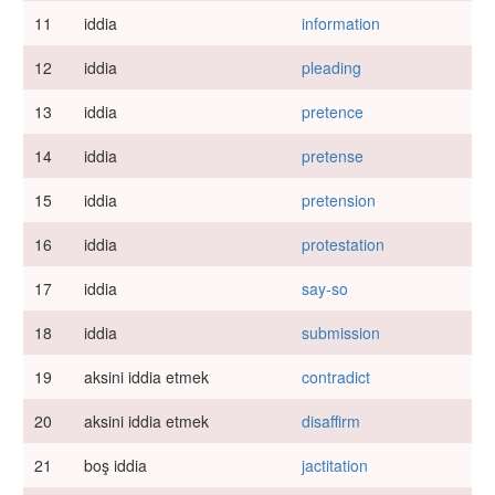
11
iddia
information
12
iddia
pleading
13
iddia
pretence
14
iddia
pretense
15
iddia
pretension
16
iddia
protestation
17
iddia
say-so
18
iddia
submission
19
aksini iddia etmek
contradict
20
aksini iddia etmek
disaffirm
21
boş iddia
jactitation