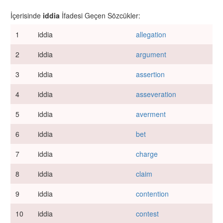
İçerisinde
iddia
İfadesi Geçen Sözcükler:
1
iddia
allegation
2
iddia
argument
3
iddia
assertion
4
iddia
asseveration
5
iddia
averment
6
iddia
bet
7
iddia
charge
8
iddia
claim
9
iddia
contention
10
iddia
contest