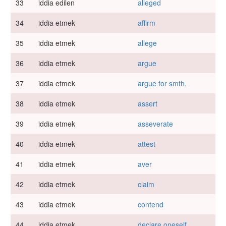
33
iddia edilen
alleged
34
iddia etmek
affirm
35
iddia etmek
allege
36
iddia etmek
argue
37
iddia etmek
argue for smth.
38
iddia etmek
assert
39
iddia etmek
asseverate
40
iddia etmek
attest
41
iddia etmek
aver
42
iddia etmek
claim
43
iddia etmek
contend
44
iddia etmek
declare oneself