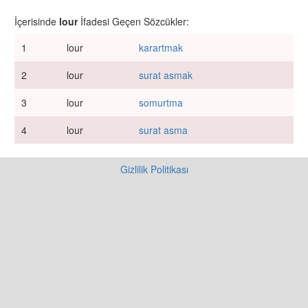
İçerisinde
lour
İfadesi Geçen Sözcükler:
1
lour
karartmak
2
lour
surat asmak
3
lour
somurtma
4
lour
surat asma
Gizlilik Politikası