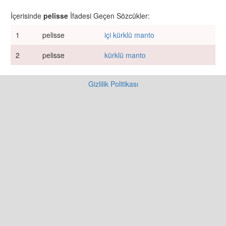
İçerisinde
pelisse
İfadesi Geçen Sözcükler:
1
pelisse
içi kürklü manto
2
pelisse
kürklü manto
Gizlilik Politikası