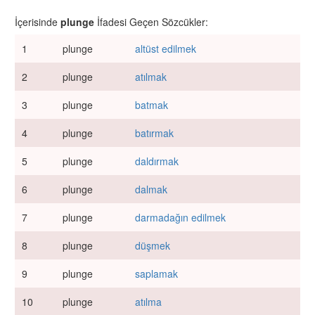
İçerisinde
plunge
İfadesi Geçen Sözcükler:
1
plunge
altüst edilmek
2
plunge
atılmak
3
plunge
batmak
4
plunge
batırmak
5
plunge
daldırmak
6
plunge
dalmak
7
plunge
darmadağın edilmek
8
plunge
düşmek
9
plunge
saplamak
10
plunge
atılma