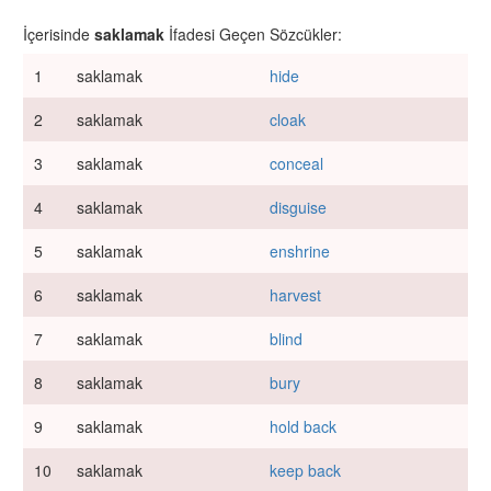
İçerisinde
saklamak
İfadesi Geçen Sözcükler:
1
saklamak
hide
2
saklamak
cloak
3
saklamak
conceal
4
saklamak
disguise
5
saklamak
enshrine
6
saklamak
harvest
7
saklamak
blind
8
saklamak
bury
9
saklamak
hold back
10
saklamak
keep back