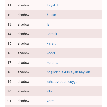
11
shadow
hayalet
12
shadow
hüzün
13
shadow
iz
14
shadow
karanlık
15
shadow
karartı
16
shadow
keder
17
shadow
koruma
18
shadow
peşinden ayrılmayan hayvan
19
shadow
rahatsız eden duygu
20
shadow
siluet
21
shadow
zerre