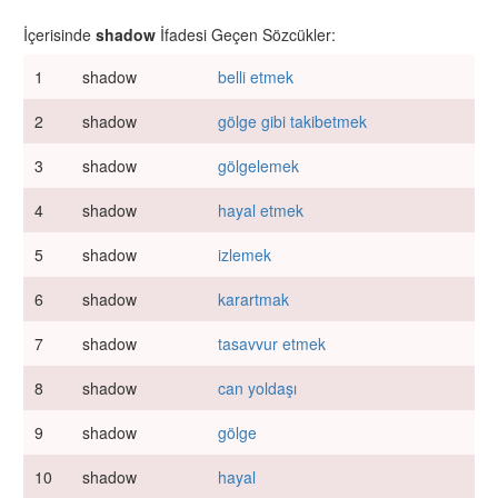
İçerisinde
shadow
İfadesi Geçen Sözcükler:
1
shadow
belli etmek
2
shadow
gölge gibi takibetmek
3
shadow
gölgelemek
4
shadow
hayal etmek
5
shadow
izlemek
6
shadow
karartmak
7
shadow
tasavvur etmek
8
shadow
can yoldaşı
9
shadow
gölge
10
shadow
hayal