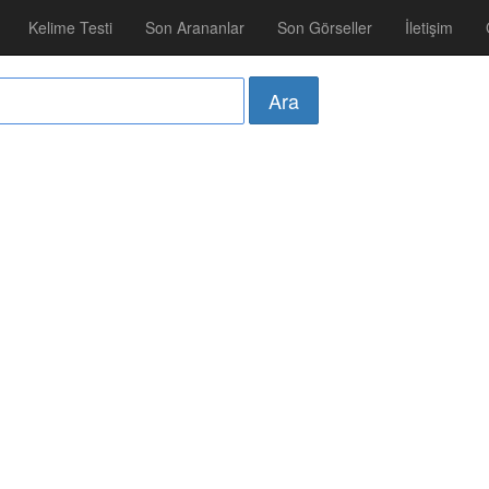
Kelime Testi
Son Arananlar
Son Görseller
İletişim