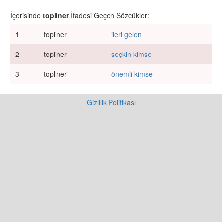
İçerisinde
topliner
İfadesi Geçen Sözcükler:
1
topliner
ileri gelen
2
topliner
seçkin kimse
3
topliner
önemli kimse
Gizlilik Politikası